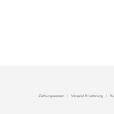
Ab
18,90
€
Preis inkl.
8,50
€
Preis inkl. MwSt.
Zahlungsweisen
Versand & Lieferung
Rü