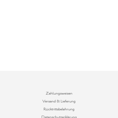
23
€
9,50
€
Preis inkl. MwSt.
Zahlungsweisen
Versand & Lieferung
Rücktrittsbelehrung
Datenschutzerklärung