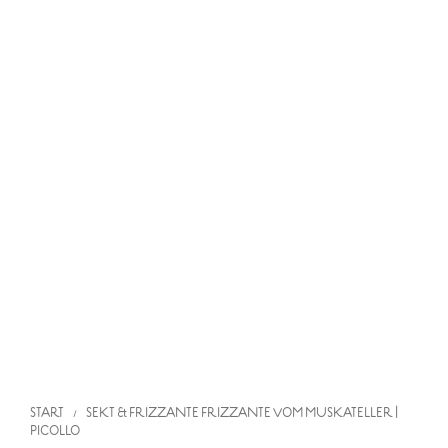
START
SEKT & FRIZZANTE
FRIZZANTE VOM MUSKATELLER |
/
PICOLLO