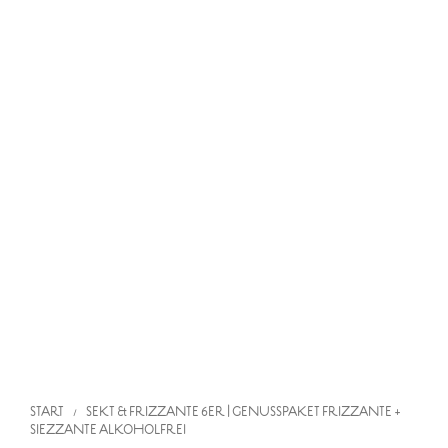
START
SEKT & FRIZZANTE
6ER | GENUSSPAKET FRIZZANTE +
/
SIEZZANTE ALKOHOLFREI