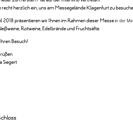
heuer zum ersten Mal auf der Intervino vertreten!
e recht herzlich ein, uns am Messegelände Klagenfurt zu besuche
n der Me
ril 2018 präsentieren wir Ihnen im Rahmen dieser Messe i
eißweine, Rotweine, Edelbrände und Fruchtsäfte.
 Ihren Besuch!
Grüßen
a Siegert
chloss