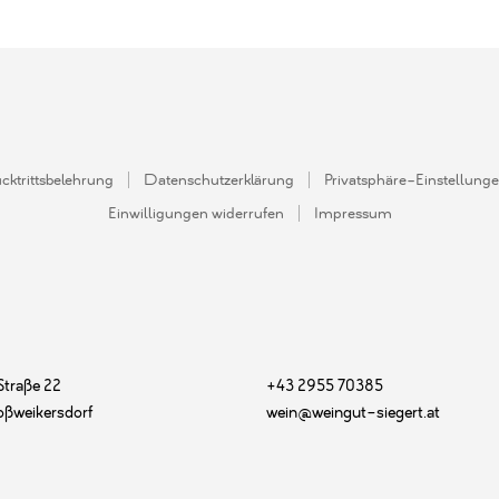
cktrittsbelehrung
Datenschutzerklärung
Privatsphäre-Einstellung
Einwilligungen widerrufen
Impressum
Straße 22
+43 2955 70385
oßweikersdorf
wein@weingut-siegert.at